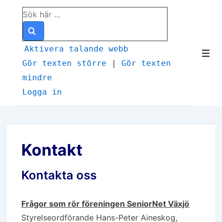
↓
Sök
Hoppa
efter:
till
huvudinnehåll
Aktivera talande webb
Men
Gör texten större
|
Gör texten
mindre
Logga in
Kontakt
Kontakta oss
Frågor som rör föreningen SeniorNet Växjö
Styrelseordförande Hans-Peter Aineskog,