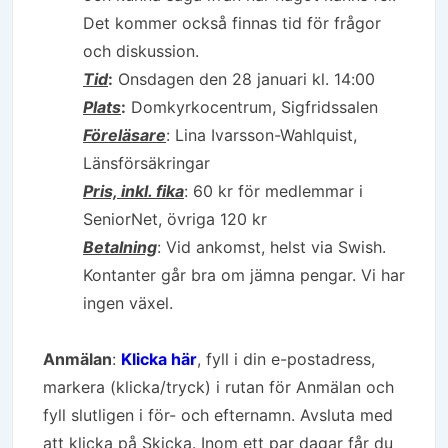
Det kommer också finnas tid för frågor
och diskussion.
Tid
:
Onsdagen den 28 januari kl. 14:00
Plats
:
Domkyrkocentrum, Sigfridssalen
Föreläsare
: Lina Ivarsson-Wahlquist,
Länsförsäkringar
Pris, inkl. fika
: 60 kr för medlemmar i
SeniorNet, övriga 120 kr
Betalning
: Vid ankomst, helst via Swish.
Kontanter går bra om jämna pengar. Vi har
ingen växel.
Anmälan
:
Klicka här
, fyll i din e-postadress,
markera (klicka/tryck) i rutan för Anmälan och
fyll slutligen i för- och efternamn. Avsluta med
att klicka på Skicka. Inom ett par dagar får du