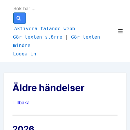
↓
Sök
Hoppa
efter:
till
huvudinnehåll
Aktivera talande webb
Men
Gör texten större
|
Gör texten
mindre
Logga in
Äldre händelser
Tillbaka
2026